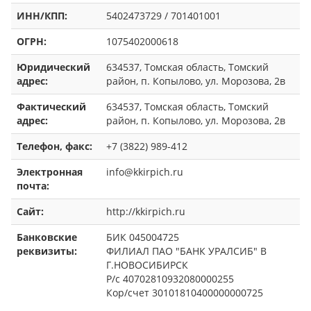
ИНН/КПП:
5402473729 / 701401001
ОГРН:
1075402000618
Юридический
634537, Томская область, Томский
адрес:
район, п. Копылово, ул. Морозова, 2в
Фактический
634537, Томская область, Томский
адрес:
район, п. Копылово, ул. Морозова, 2в
Телефон, факс:
+7 (3822) 989-412
Электронная
info@kkirpich.ru
почта:
Сайт:
http://kkirpich.ru
Банковские
БИК 045004725
реквизиты:
ФИЛИАЛ ПАО "БАНК УРАЛСИБ" В
Г.НОВОСИБИРСК
Р/с 40702810932080000255
Кор/счет 30101810400000000725